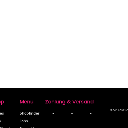
op
Menu
Zahlung & Versand
– Worldwi
es
Shopfinder
s
Jobs