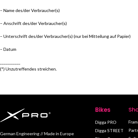
– Name des/der Verbraucher(s)
– Anschrift des/der Verbraucher(s)
– Unterschrift des/der Verbraucher(s) (nur bei Mitteilung auf Papier)
– Datum
___________
(*) Unzutreffendes streichen.
Vertrag widerrufen
Bikes
Sh
Fram
Digga PRO
Part
Digga STREET
German Engineering // Made in Europe