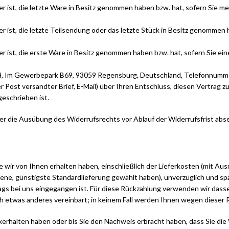
rer ist, die letzte Ware in Besitz genommen haben bzw. hat, sofern Sie 
er ist, die letzte Teilsendung oder das letzte Stück in Besitz genommen 
rer ist, die erste Ware in Besitz genommen haben bzw. hat, sofern Sie e
H, Im Gewerbepark B69, 93059 Regensburg, Deutschland, Telefonnummer
er Post versandter Brief, E-Mail) über Ihren Entschluss, diesen Vertrag z
eschrieben ist.
über die Ausübung des Widerrufsrechts vor Ablauf der Widerrufsfrist abs
e wir von Ihnen erhalten haben, einschließlich der Lieferkosten (mit Au
otene, günstigste Standardlieferung gewählt haben), unverzüglich und 
ags bei uns eingegangen ist. Für diese Rückzahlung verwenden wir dasse
ch etwas anderes vereinbart; in keinem Fall werden Ihnen wegen dieser
ckerhalten haben oder bis Sie den Nachweis erbracht haben, dass Sie d