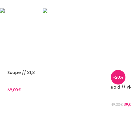
Scope // 31,8
-20%
Parts
Raid // Pl
69,00
€
Parts
39,
49,00
€