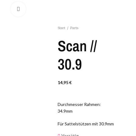
Click to enlarge
Start
/
Parts
Scan //
30.9
14,95
€
Durchmesser Rahmen:
34.9mm
Für Sattelstützen mit 30.9mm
Vorrätig