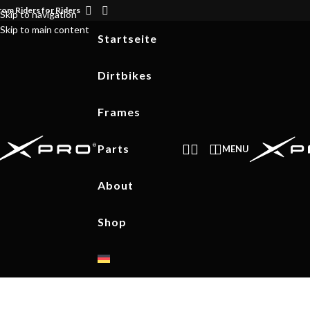
rom Riders for Riders
Skip to navigation
Skip to main content
Startseite
Dirtbikes
Frames
Parts
MENU
About
Shop