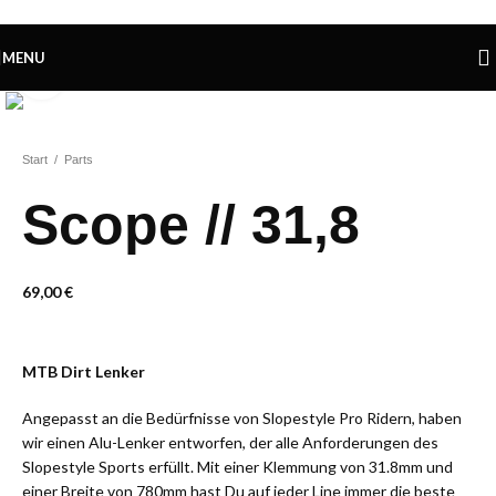
Skip to navigation
Skip to main content
MENU
Click to enlarge
Start
/
Parts
Scope // 31,8
69,00
€
MTB Dirt Lenker
Angepasst an die Bedürfnisse von Slopestyle Pro Ridern, haben
wir einen Alu-Lenker entworfen, der alle Anforderungen des
Slopestyle Sports erfüllt. Mit einer Klemmung von 31.8mm und
einer Breite von 780mm hast Du auf jeder Line immer die beste