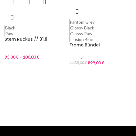
Fantom Grey
Black
Glossy Black
Raw
Glossy Raw
Stem Ruckus // 31.8
Illusion Blue
Frame Bündel
Parts
95,00
€
–
100,00
€
Frame
,
Parts
899,00
€
1.458,00
€