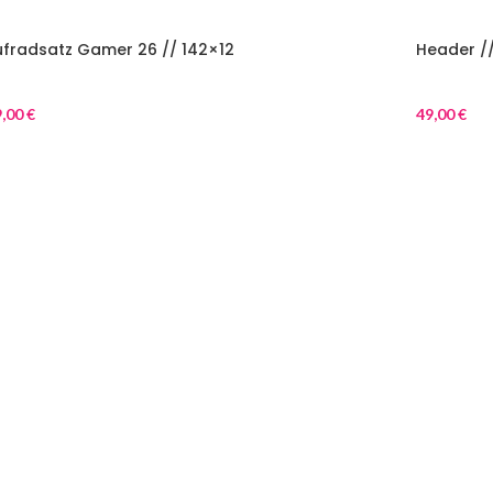
ufradsatz Gamer 26 // 142×12
Header //
ts
Parts
9,00
€
49,00
€