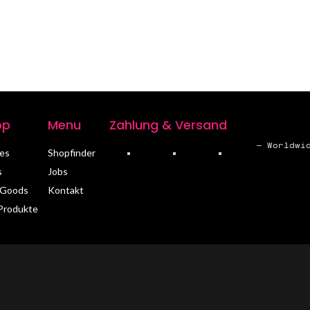
op
Menu
Zahlung & Versand
– Worldwi
es
Shopfinder
s
Jobs
 Goods
Kontakt
 Produkte