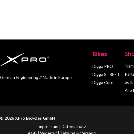
Bikes
Sh
Fram
Digga PRO
Part
Digga STREET
German Engineering // Made in Europe
Soft
Digga Core
Alle
© 2026 XPro Bicycles GmbH
Impressum
|
Datenschutz
AGB
|
Widerruf
|
Zahlung & Versand