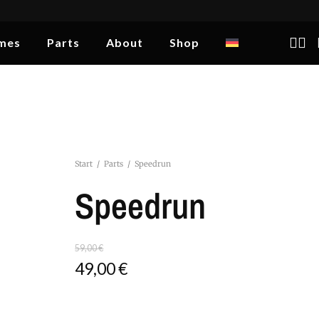
mes
Parts
About
Shop
Start
/
Parts
/
Speedrun
Speedrun
59,00
€
49,00
€