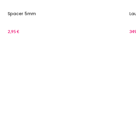
Spacer 5mm
La
Parts
Par
2,95
€
34